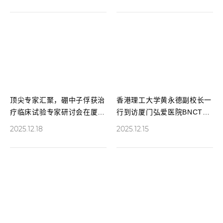
顶尖专家汇聚，硼中子俘获治
香港理工大学黄永德副校长一
疗临床试验专家研讨会在厦门
行到访厦门弘爱医院BNCT中
圆满召开
心
2025.12.18
2025.12.15