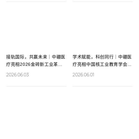
接轨国际，共赢未来｜中硼医
学术赋能，科创同行｜中硼医
疗亮相2026金砖新工业革命
疗亮相中国核工业教育学会学
展览会
术年会，展现BNCT硬核实力
2026.06.03
2026.06.01