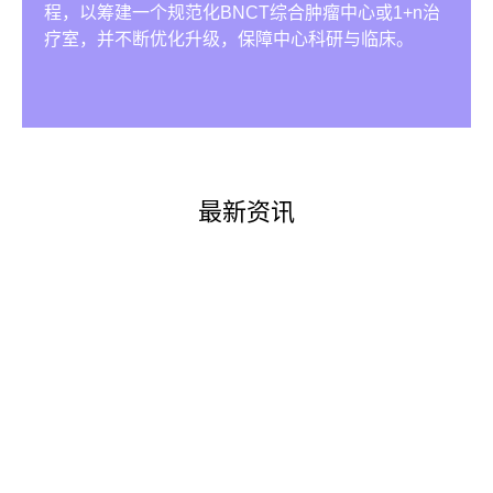
案和产品，输出高品质中子束流，达到临床理想治疗
建新一代特异性硼药管线，支持临床应用拓展和创新
开展临床工作。
程，以筹建一个规范化BNCT综合肿瘤中心或1+n治
深度。
平台深入开发。
疗室，并不断优化升级，保障中心科研与临床。
最新资讯