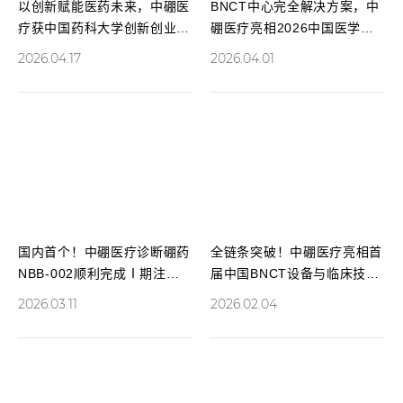
以创新赋能医药未来，中硼医
BNCT中心完全解决方案，中
疗获中国药科大学创新创业基
硼医疗亮相2026中国医学装
地授牌
备大会
2026.04.17
2026.04.01
国内首个！中硼医疗诊断硼药
全链条突破！中硼医疗亮相首
NBB-002顺利完成Ⅰ期注册
届中国BNCT设备与临床技术
临床试验
发展大会
2026.03.11
2026.02.04