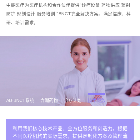
中硼医疗为医疗机构和合作伙伴提供“诊疗设备 药物供应 辐射
防护 规划设计 服务培训 ”BNCT完全解决方案，满足临床、科
研、培训需求。
AB-BNCT系统
含硼药物
治疗计划
技术服务
加速器BNCT硬件系统包括：加速器中子源、剂量监
自主开发的氨基酸小分子含硼治疗药物BPA及其成对
BNCT专用治疗计划系统，高精度高运算速度，无缝
利用我们核心技术产品、全方位服务和创造力，根据
18
测、射束缓速体、控制系统及相关配套在内的成套方
PET诊断药物
接轨传统放疗系统，支持云端运算和远程指导，无忧
不同医疗机构的实际需求，提供定制化方案及管理流
F-BPA，满足科研临床所需；不断构