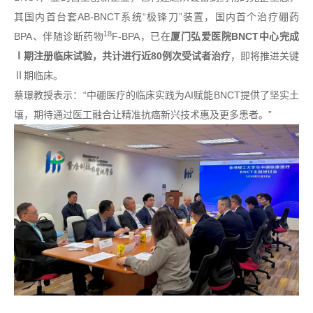
其国内首台套AB-BNCT系统“极锋刀”装置，国内首个治疗硼药
18
BPA、伴随诊断药物
F-BPA，已在
厦门弘爱医院BNCT中心完成
Ⅰ期注册临床试验，共计进行近80例次受试者治疗
，即将推进关键
Ⅱ期临床。
蔡璟教授表示：“中硼医疗的临床实践为AI赋能BNCT提供了坚实土
壤，期待通过医工融合让精准抗癌新兴技术惠及更多患者。”