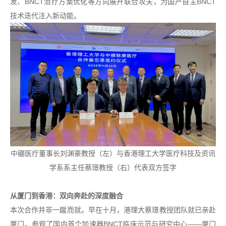
发、BNCT治疗方案优化等方向展开联合攻关，为国产自主BNCT
技术迭代注入新动能。
中硼医疗董事长刘渊豪教授（左）与香港理工大学医疗科技及资讯
学系系主任蔡璟教授（右）代表双方签字
从厦门到香港：双向奔赴的深度融合
本次合作并非一蹴而就。早在十月，港理大蔡璟教授团队就已亲赴
厦门，参观了国内首个加速器BNCT临床示范与研究中心——厦门