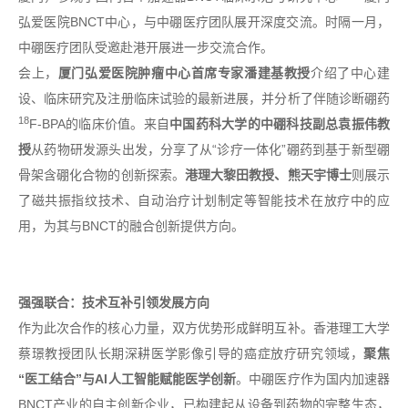
弘爱医院BNCT中心，与中硼医疗团队展开深度交流。时隔一月，
中硼医疗团队受邀赴港开展进一步交流合作。
会上，
厦门弘爱医院肿瘤中心首席专家潘建基教授
介绍了中心建
设、临床研究及注册临床试验的最新进展，并分析了伴随诊断硼药
18
F-BPA的临床价值。来自
中国药科大学的中硼科技副总袁振伟教
授
从药物研发源头出发，分享了从“诊疗一体化”硼药到基于新型硼
骨架含硼化合物的创新探索。
港理大黎田教授、熊天宇博士
则展示
了磁共振指纹技术、自动治疗计划制定等智能技术在放疗中的应
用，为其与BNCT的融合创新提供方向。
强强联合：技术互补引领发展方向
作为此次合作的核心力量，双方优势形成鲜明互补。香港理工大学
蔡璟教授团队长期深耕医学影像引导的癌症放疗研究领域，
聚焦
“医工结合”与AI人工智能赋能医学创新
。中硼医疗作为国内加速器
BNCT产业的自主创新企业，已构建起从设备到药物的完整生态，