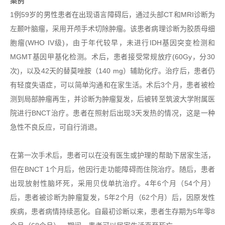
案例
1例59岁的男性患者在出现语言障碍后，通过头部CT和MRI诊断为
左颞叶脑瘤，采用开颅手术切除肿瘤。该患者病理诊断为胶质母细
胞瘤(WHO IV级)，由于年代较早，未进行IDH基因突变检测和
MGMT基因甲基化检测。术后，患者接受常规放疗(60Gy，分30
次)，以及42天的替莫唑胺（140 mg）辅助化疗。治疗后，患者仍
有轻度失语症，可以简单沟通和在家生活。术后3个月，患者被检
测到局部肿瘤再生，并诊断为肿瘤复发，后被转至筑波大学附属医
院进行BNCT治疗。患者在照射后出现3天发热的情况，这是一种
急性不良反应，可自行消退。
在第一次手术后，患者可以在没有医生或护理的帮助下居家生活，
但在BNCT 1个月后，他因行走功能障碍而住院治疗。随后，患者
出现放射性脑坏死，采用贝伐单抗治疗。4年6个月（54个月）
后，患者被诊断为肿瘤复发，5年2个月（62个月）后，因原发性
疾病，患者病情持续恶化。自最初诊断以来，患者生存期为5年零8