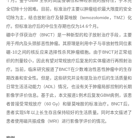
个月。鉴于GBM 生长的高度侵袭性和神经系统的独特性，手术完
全切除十分困难。目前，标准治疗主要以肿瘤组织最大限度的安全
切除为主，结合放射治疗及替莫唑胺（temozolomide，TMZ）化
疗。但标准治疗后的中位生存期也仅为14.6个月。
硼中子俘获治疗（BNCT）是一种新型的粒子放射治疗手段，主要
用于颅内及头颈部恶性肿瘤。其原理是利用中子与非放射性同位素
硼-10之间的核反应来选择性杀死肿瘤细胞。由于BNCT对正常组
织的剂量较小，因此有望对常规放疗后复发的实体瘤进行再照射治
疗。当前，临床研究报道了BNCT在少数难治性恶性肿瘤中的生存
期改善和安全性。但是，这些研究并没有提及治疗后的生活质量和
日常生活活动能力（ADL）情况，也没有关于肿瘤局部控制的长期
影像学评价信息。基于此，本文报道1例术后复发GBM病例，该患
者曾接受常规放疗（60 Gy）和替莫唑胺的标准治疗。BNCT后，
患者实现5年以上长生存且保持较好的生活质量。同时本文描述了
患者使用磁共振成像（MRI）进行影像学评价的情况。